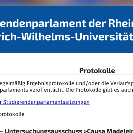
rendenparlament der Rhei
rich-Wilhelms-Universitä
Protokolle
egelmäßig Ergebnisprotokolle und/oder die Verlaufsp
arlaments veröffentlicht. Die Protokolle gibt es auc
er Studierendenparlamentssitzungen
rotokolle
 – Untersuchungsausschuss »Causa Madelei