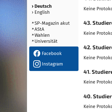
› Deutsch
Keine Protok
› English
43. Studie
SP-Magazin akut
AStA
Keine Protok
Wahlen
Universität
42. Studie
Facebook
Keine Protok
Instagram
41. Studie
Keine Protok
40. Studie
Keine Protok