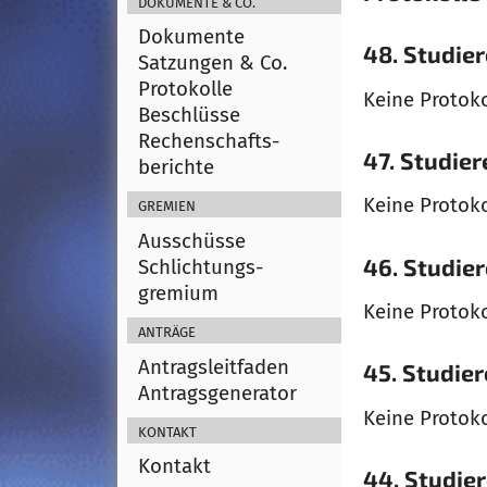
Dokumente & Co.
Dokumente
48. Studie
Satzungen & Co.
Protokolle
Keine Protok
Beschlüsse
Rechenschafts­
47. Studie
berichte
Gremien
Keine Protok
Ausschüsse
46. Studie
Schlichtungs­
gremium
Keine Protok
Anträge
Antragsleitfaden
45. Studie
Antragsgenerator
Keine Protok
Kontakt
Kontakt
44. Studie