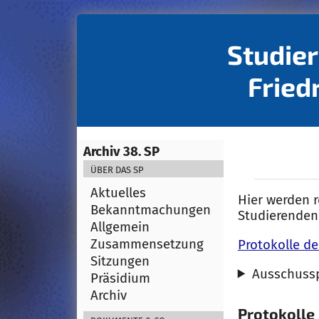
Studie
Fried
Archiv 38. SP
Über das SP
Aktuelles
Hier werden r
Bekanntmachungen
Studierendenp
Allgemein
Zusammensetzung
Protokolle d
Sitzungen
Ausschussp
Präsidium
Archiv
Protokolle