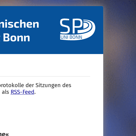
nischen
t Bonn
rotokolle der Sitzungen des
h als
RSS-Feed
.
ne«